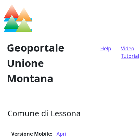
Vai al contenuto
Geoportale
Help
Video
Navigazione principale
Tutorial
Unione
Montana
Comune di Lessona
Versione Mobile:
Apri