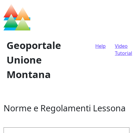
Vai al contenuto
Geoportale
Help
Video
Navigazione principale
Tutorial
Unione
Montana
Norme e Regolamenti Lessona